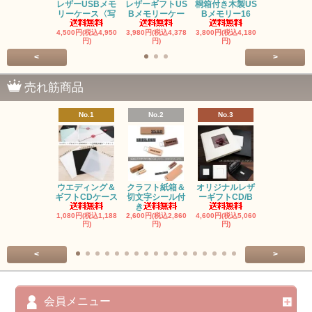
レザーUSBメモ
レザーギフトUS
桐箱付き木製US
桐箱ウエデ
リーケース〈写
Bメモリーケー
Bメモリー16
グ＆ギフトC
4,500円(税込4,950
3,980円(税込4,378
3,800円(税込4,180
2,180円(税込2
円)
円)
円)
円)
<
>
売れ筋商品
No.1
No.2
No.3
No.4
ウエディング＆
クラフト紙箱＆
オリジナルレザ
ギフトCDケース
切文字シール付
ーギフトCD/B
鍵型USBメ
き
ー《16G
1,080円(税込1,188
2,600円(税込2,860
4,600円(税込5,060
円)
円)
円)
3,500円(税込3
円)
<
>
会員メニュー