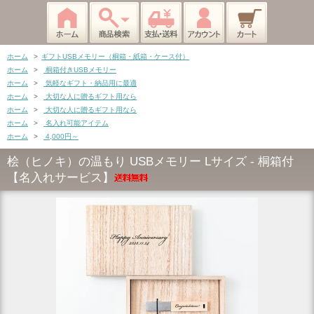
ホーム
>
ギフトUSBメモリー（桐箱・紙箱・ケース付）
ホーム
>
桐箱付きUSBメモリー
ホーム
>
気軽なギフト・納品用に最適
ホーム
>
大切な人に贈るギフト用なら
ホーム
>
大切な人に贈るギフト用なら
ホーム
>
名入れ可能アイテム
ホーム
>
4,000円～
桧（ヒノキ）の温もり USBメモリー Lサイズ - 桐箱付
【名入れサービス】