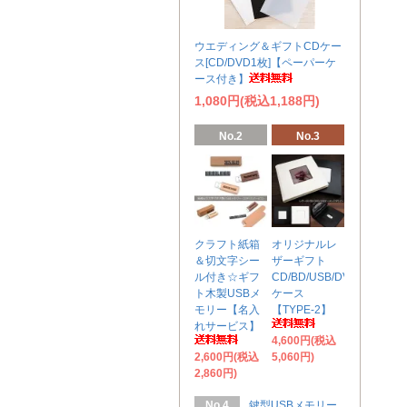
ウエディング＆ギフトCDケー
ス[CD/DVD1枚]【ペーパーケ
ース付き】
1,080円(税込1,188円)
No.2
No.3
クラフト紙箱
オリジナルレ
＆切文字シー
ザーギフト
ル付き☆ギフ
CD/BD/USB/DVD
ト木製USBメ
ケース
モリー【名入
【TYPE-2】
れサービス】
4,600円(税込
2,600円(税込
5,060円)
2,860円)
No.4
鍵型USBメモリー