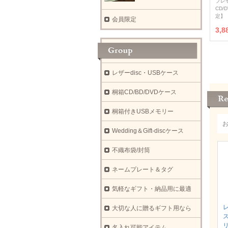
プレ
CD/
定】
会員限定
3,
レザーdisc・USBケース
桐箱CD/BD/DVDケース
桐箱付きUSBメモリー
Wedding＆Gift-discケース
不織布袋/封筒
ネームプレート＆タグ
気軽なギフト・納品用に最適
大切な人に贈るギフト用なら
名入れ可能アイテム