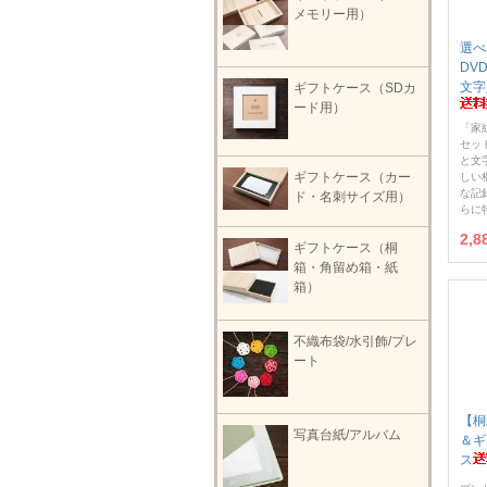
メモリー用）
選べ
DV
文字
ギフトケース（SDカ
ード用）
「家
セッ
と文
ギフトケース（カー
しい
な記
ド・名刺サイズ用）
らに
2,
ギフトケース（桐
箱・角留め箱・紙
箱）
不織布袋/水引飾/プレ
ート
【桐
写真台紙/アルバム
＆ギ
ス