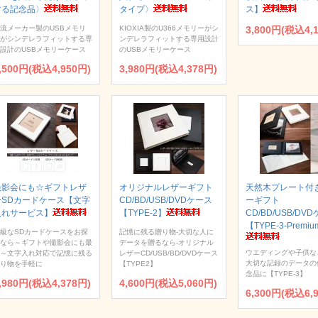
する記念品〉
タイプ〉
ス】
流メーカー製のUSBメモリ
KIOXIA製のU366メモリーがシ
3,800円(税込4,
がシンデレラフィットする専
ンデレラフィットする専用設計
設計のUSBメモリーケース
のUSBメモリーケース
,500円(税込4,950円)
3,980円(税込4,378円)
撮影会にも☆ギフトレザ
オリジナルレザーギフト
天然木プレート付
ーSDカードケース【文字
CD/BD/USB/DVDケース
ーギフト
入れサービス】
【TYPE-2】
CD/BD/USB/DV
【TYPE-3-Premi
級なSDカードケースをお探
記憶に残る贈り物-大切な人に
なら～ギフトや撮影会にも最
データを贈るなら-オリジナル
ウエディングや子供な
～文字入れ対応で記憶に残る
レザーCD/USB/BD/DVDケース
大切な記録のデータの
り物を手軽に
【TYPE2】
念品に【TYPE-3】
,980円(税込4,378円)
4,600円(税込5,060円)
6,300円(税込6,