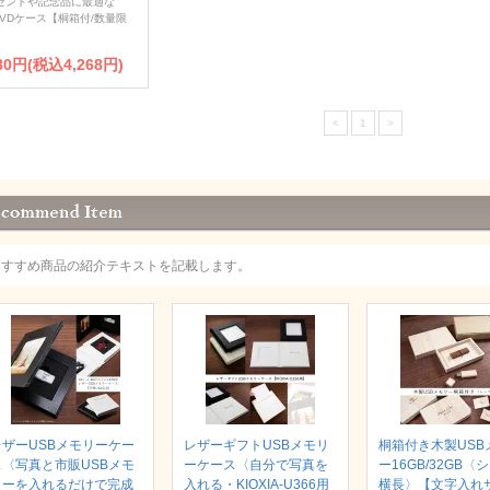
ゼントや記念品に最適な
DVDケース【桐箱付/数量限
880円(税込4,268円)
<
1
>
おすすめ商品の紹介テキストを記載します。
レザーUSBメモリーケー
レザーギフトUSBメモリ
桐箱付き木製USB
ス〈写真と市販USBメモ
ーケース〈自分で写真を
ー16GB/32GB〈
リーを入れるだけで完成
入れる・KIOXIA-U366用
横長〉【文字入れ