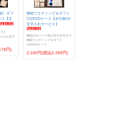
箱》ギフ
桐箱ウエディング＆ギフト
ケース【文
CD/DVDケース【水引飾付/
文字入れサービス】
ギフト
梅結びorハート結び水引き付きの
リジナル文字
桐箱ウエディング＆ギフト
CD/DVDケース
178円)
2,180円(税込2,398円)