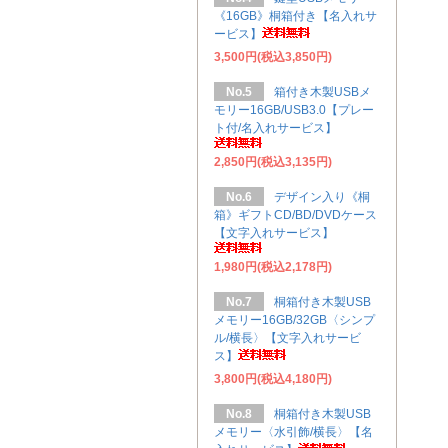
《16GB》桐箱付き【名入れサ
ービス】
3,500円(税込3,850円)
No.5
箱付き木製USBメ
モリー16GB/USB3.0【プレー
ト付/名入れサービス】
2,850円(税込3,135円)
No.6
デザイン入り《桐
箱》ギフトCD/BD/DVDケース
【文字入れサービス】
1,980円(税込2,178円)
No.7
桐箱付き木製USB
メモリー16GB/32GB〈シンプ
ル/横長〉【文字入れサービ
ス】
3,800円(税込4,180円)
No.8
桐箱付き木製USB
メモリー〈水引飾/横長〉【名