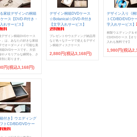
る家紋デザインの桐箱
デザイン桐箱DVDケース
デザイン入り《桐
Dケース【DVD-R付き・
☆Botanical☆DVD-R付き
トCD/BD/DVD
入れサービス】
【文字入れサービス】
字入れサービス】
桐製ウエディング＆
紋デザイン桐箱DVDケース
プレゼントやウエディング納品用
CD/DVDケース【オ
ト」は、あなたの好きな家紋
など色々なテーマで使えるデザイ
入れも無料です】
字でオーダーメイド可能な美
ン桐箱ディスクケース
1,980円(税込2,
桐箱DVDケースです。大切
2,880円(税込3,168円)
録やメモリアルな瞬間を、さ
特別に彩ります。
880円(税込3,168円)
箱付き】ウエディング
フトCD/BD/DVDケー