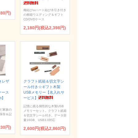
梅結びorハート結び水引き付き
180円)
の桐箱ウエディング＆ギフト
CD/DVDケース
2,180円(税込2,398円)
きレザ
クラフト紙箱＆切文字シ
ール付き☆ギフト木製
Dケース
USBメモリー【名入れサ
um】
ービス】
記憶に残る個性的な木製USB
ど家族の
メモリーセット。クラフト紙箱
保存＆記
＆切文字シール付き。データ容
量16GB、USB3.0対応
930円)
2,600円(税込2,860円)