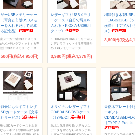
レザーUSBメモリーケー
レザーギフトUSBメモリ
桐箱付き木製USB
ス〈写真と市販USBメモ
ーケース〈自分で写真を
ー16GB/32GB〈
リーを入れるだけで完成
入れる・KIOXIA-U366用
横長〉【文字入れ
する記念品〉
タイプ〉
ス】
流メーカー製のUSBメモリ
KIOXIA製のU366メモリーがシ
3,800円(税込4,
がシンデレラフィットする専
ンデレラフィットする専用設計
設計のUSBメモリーケース
のUSBメモリーケース
,500円(税込4,950円)
3,980円(税込4,378円)
撮影会にも☆ギフトレザ
オリジナルレザーギフト
天然木プレート付
ーSDカードケース【文字
CD/BD/USB/DVDケース
ーギフト
入れサービス】
【TYPE-2】
CD/BD/USB/DV
【TYPE-3-Premi
級なSDカードケースをお探
記憶に残る贈り物-大切な人に
なら～ギフトや撮影会にも最
データを贈るなら-オリジナル
ウエディングや子供な
～文字入れ対応で記憶に残る
レザーCD/USB/BD/DVDケース