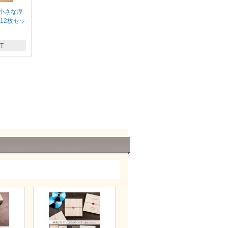
小さな厚
12枚セッ
T