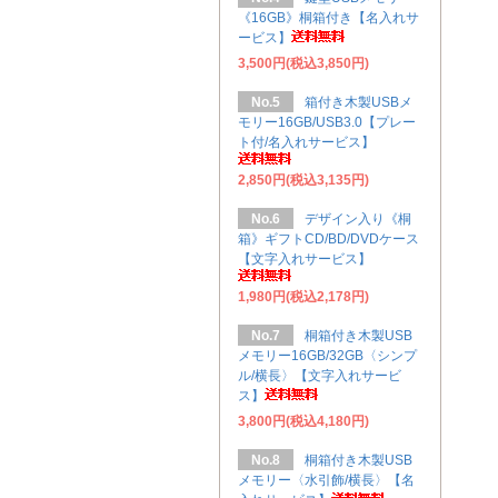
《16GB》桐箱付き【名入れサ
ービス】
3,500円(税込3,850円)
No.5
箱付き木製USBメ
モリー16GB/USB3.0【プレー
ト付/名入れサービス】
2,850円(税込3,135円)
No.6
デザイン入り《桐
箱》ギフトCD/BD/DVDケース
【文字入れサービス】
1,980円(税込2,178円)
No.7
桐箱付き木製USB
メモリー16GB/32GB〈シンプ
ル/横長〉【文字入れサービ
ス】
3,800円(税込4,180円)
No.8
桐箱付き木製USB
メモリー〈水引飾/横長〉【名