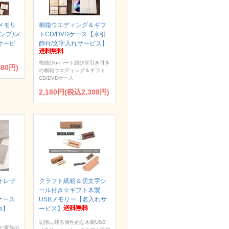
メモリ
桐箱ウエディング＆ギフ
シンプル/
トCD/DVDケース【水引
サービ
飾付/文字入れサービス】
梅結びorハート結び水引き付き
180円)
の桐箱ウエディング＆ギフト
CD/DVDケース
2,180円(税込2,398円)
きレザ
クラフト紙箱＆切文字シ
ール付き☆ギフト木製
Dケース
USBメモリー【名入れサ
um】
ービス】
記憶に残る個性的な木製USB
ど家族の