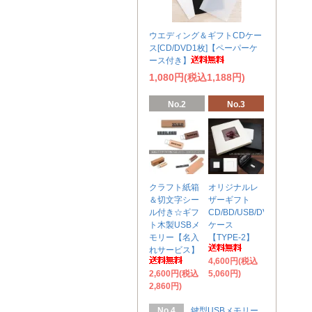
ウエディング＆ギフトCDケー
ス[CD/DVD1枚]【ペーパーケ
ース付き】
1,080円(税込1,188円)
No.2
No.3
クラフト紙箱
オリジナルレ
＆切文字シー
ザーギフト
ル付き☆ギフ
CD/BD/USB/DVD
ト木製USBメ
ケース
モリー【名入
【TYPE-2】
れサービス】
4,600円(税込
2,600円(税込
5,060円)
2,860円)
No.4
鍵型USBメモリー