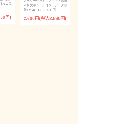
メモリーセット。クラフト紙箱
保存＆記
＆切文字シール付き。データ容
量16GB、USB3.0対応
930円)
2,600円(税込2,860円)