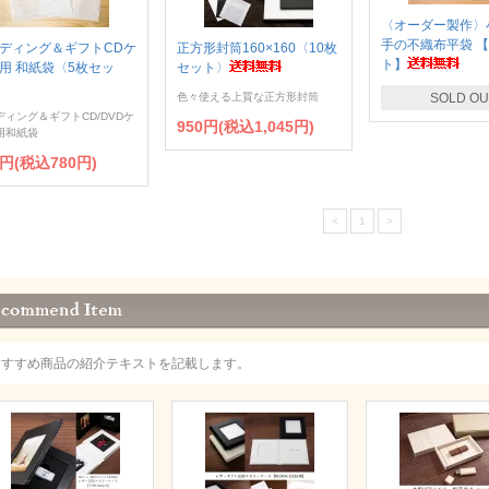
〈オーダー製作〉
手の不織布平袋 【
ディング＆ギフトCDケ
正方形封筒160×160〈10枚
ト】
用 和紙袋〈5枚セッ
セット〉
色々使える上質な正方形封筒
SOLD OU
ディング＆ギフトCD/DVDケ
950円(税込1,045円)
用和紙袋
9円(税込780円)
<
1
>
おすすめ商品の紹介テキストを記載します。