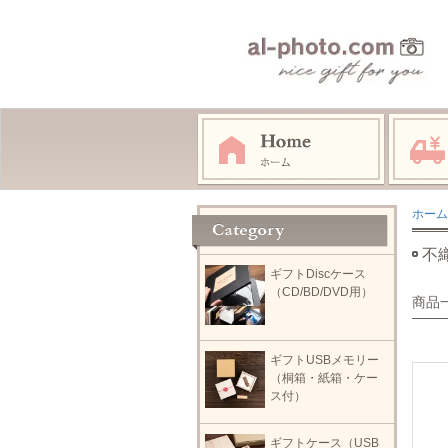
ホーム
不
ギフトDiscケース
（CD/BD/DVD用）
商品
ギフトUSBメモリー
（桐箱・紙箱・ケー
ス付）
ギフトケース（USB