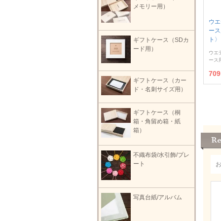
メモリー用）
ウエ
ース
ト〉
ギフトケース（SDカ
ード用）
ウエ
ース
70
ギフトケース（カー
ド・名刺サイズ用）
ギフトケース（桐
箱・角留め箱・紙
箱）
不織布袋/水引飾/プレ
ート
写真台紙/アルバム