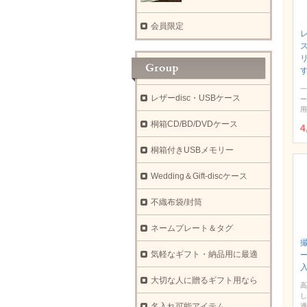
会員限定
一
レザーdisc・USBケース
ー
用
桐箱CD/BD/DVDケース
4
桐箱付きUSBメモリー
Wedding＆Gift-discケース
不織布袋/封筒
ネームプレート＆タグ
気軽なギフト・納品用に最適
大切な人に贈るギフト用なら
高
し
名入れ可能アイテム
適