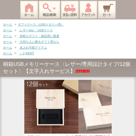
ホーム
>
ギフトケース（USBメモリー用）
ホーム
>
レザーdisc・USBケース
ホーム
>
気軽なギフト・納品用に最適
ホーム
>
大切な人に贈るギフト用なら
ホーム
>
名入れ可能アイテム
ホーム
>
～3,999円
桐箱USBメモリーケース〈レザー/専用設計タイプ/12個
セット〉【文字入れサービス】