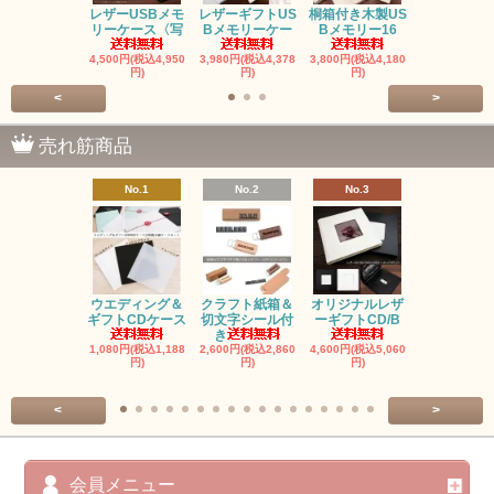
レザーUSBメモ
レザーギフトUS
桐箱付き木製US
桐箱ウエデ
リーケース〈写
Bメモリーケー
Bメモリー16
グ＆ギフトC
4,500円(税込4,950
3,980円(税込4,378
3,800円(税込4,180
2,180円(税込2
円)
円)
円)
円)
<
>
売れ筋商品
No.1
No.2
No.3
No.4
ウエディング＆
クラフト紙箱＆
オリジナルレザ
ギフトCDケース
切文字シール付
ーギフトCD/B
鍵型USBメ
き
ー《16G
1,080円(税込1,188
2,600円(税込2,860
4,600円(税込5,060
円)
円)
円)
3,500円(税込3
円)
<
>
会員メニュー